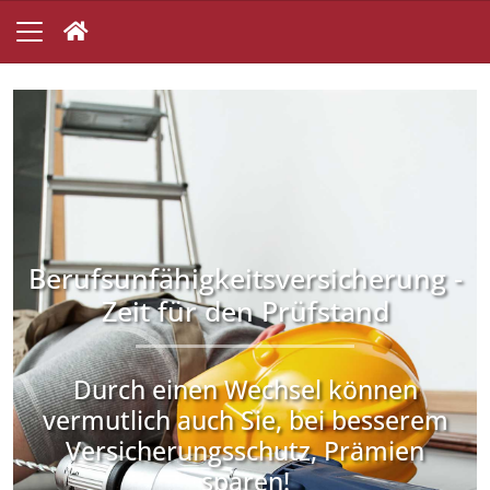
Berufsunfähigkeitsversicherung -
Zeit für den Prüfstand
Durch einen Wechsel können
vermutlich auch Sie, bei besserem
Versicherungsschutz, Prämien
sparen!