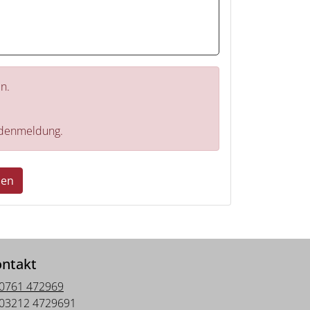
n.
hadenmeldung.
den
ntakt
0761 472969
03212 4729691